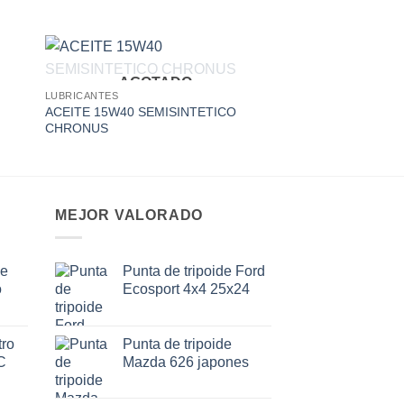
AGOTADO
 to
Add to
LUBRICANTES
ist
wishlist
ACEITE 15W40 SEMISINTETICO
CHRONUS
MEJOR VALORADO
de
Punta de tripoide Ford
o
Ecosport 4x4 25x24
ro
Punta de tripoide
C
Mazda 626 japones