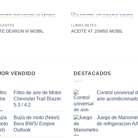
AGOTADO
AGOTADO
ICANTES
LUBRICANTES
Add to
Add
TE DEXRON III MOBIL
ACEITE 4T 20W50 MOBIL
wishlist
wishl
JOR VENDIDO
DESTACADOS
Filtro de aire de Motor
Control universal 
Chevrolet Trail Blazer
aire acondicionad
5.3 / 4.2
Bujía de moto (Nikel)
Juego de Manomet
Bera BWS/ Empire
de refrigeracion A/
Outlook