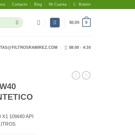
esa
Contacto
Blog
Mi Cuenta
Boletin
0
$
0,00
TAS@FILTROSRAMIREZ.COM
08:00 - 4:30
0W40
NTETICO
 X1 10W40 API
LITROS