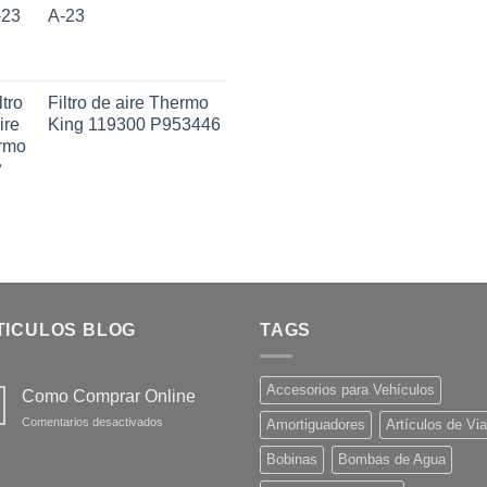
A-23
Filtro de aire Thermo
King 119300 P953446
TICULOS BLOG
TAGS
Accesorios para Vehículos
Como Comprar Online
en
Comentarios desactivados
Amortiguadores
Artículos de Via
Como
Comprar
Bobinas
Bombas de Agua
Online