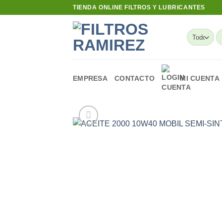
Skip
TIENDA ONLINE FILTROS Y LUBRICANTES
to
content
B
po
EMPRESA
CONTACTO
MI CUENTA