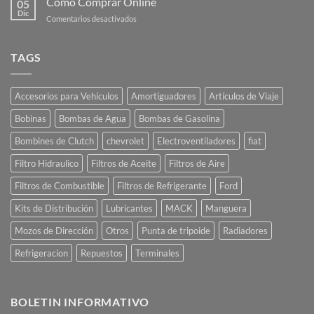
Como Comprar Online
05
Dic
en
Comentarios desactivados
Como
Comprar
Online
TAGS
Accesorios para Vehículos
Amortiguadores
Artículos de Viaje
Bobinas
Bombas de Agua
Bombas de Gasolina
Bombines de Clutch
chevrolet
Electroventiladores
fiat
Filtro Hidraulico
Filtros de Aceite
Filtros de Aire
Filtros de Combustible
Filtros de Refrigerante
Ford
Kits de Distribución
Lubricantes
MACK
Manguera
Mozos de Dirección
Otros
Punta de tripoide
Radiadores
Refrigeracion
Repuestos
Terminales
BOLETIN INFORMATIVO