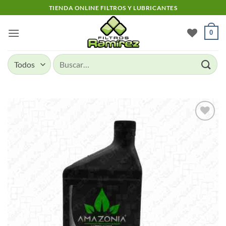
Skip
TIENDA ONLINE FILTROS Y LUBRICANTES
to
content
0
Buscar
por:
Add to
wishlist