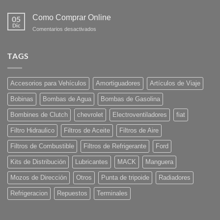
Como Comprar Online
05
Dic
en
Comentarios desactivados
Como
Comprar
Online
TAGS
Accesorios para Vehículos
Amortiguadores
Artículos de Viaje
Bobinas
Bombas de Agua
Bombas de Gasolina
Bombines de Clutch
chevrolet
Electroventiladores
fiat
Filtro Hidraulico
Filtros de Aceite
Filtros de Aire
Filtros de Combustible
Filtros de Refrigerante
Ford
Kits de Distribución
Lubricantes
MACK
Manguera
Mozos de Dirección
Otros
Punta de tripoide
Radiadores
Refrigeracion
Repuestos
Terminales