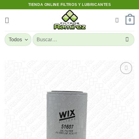
Skip
TIENDA ONLINE FILTROS Y LUBRICANTES
to
content
0
Buscar
por:
Add to
wishlist