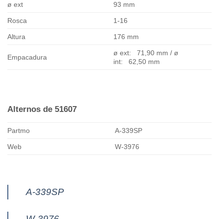
ø ext
93 mm
Rosca
1-16
Altura
176 mm
ø ext: 71,90 mm / ø
Empacadura
int: 62,50 mm
Alternos de 51607
Partmo
A-339SP
Web
W-3976
A-339SP
W-3976