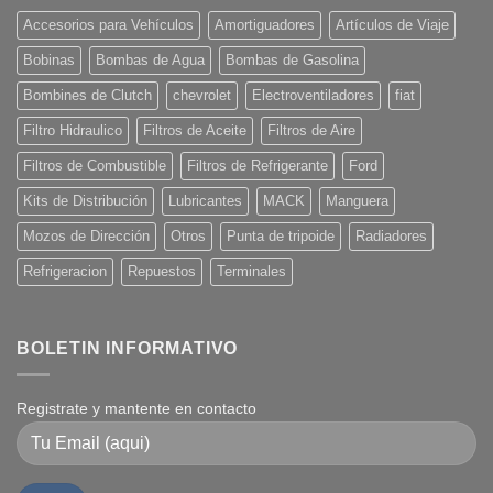
Accesorios para Vehículos
Amortiguadores
Artículos de Viaje
Bobinas
Bombas de Agua
Bombas de Gasolina
Bombines de Clutch
chevrolet
Electroventiladores
fiat
Filtro Hidraulico
Filtros de Aceite
Filtros de Aire
Filtros de Combustible
Filtros de Refrigerante
Ford
Kits de Distribución
Lubricantes
MACK
Manguera
Mozos de Dirección
Otros
Punta de tripoide
Radiadores
Refrigeracion
Repuestos
Terminales
BOLETIN INFORMATIVO
Registrate y mantente en contacto