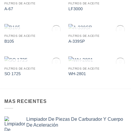
AGOTADO
AGOTADO
FILTROS DE ACEITE
FILTROS DE ACEITE
Add to
Add to
A-67
LF3000
wishlist
wishlist
AGOTADO
AGOTADO
FILTROS DE ACEITE
FILTROS DE ACEITE
Add to
Add to
B105
A-339SP
wishlist
wishlist
AGOTADO
AGOTADO
FILTROS DE ACEITE
FILTROS DE ACEITE
Add to
Add to
SO 1725
WH-2801
wishlist
wishlist
MAS RECIENTES
Limpiador De Piezas De Carburador Y Cuerpo
De Aceleración