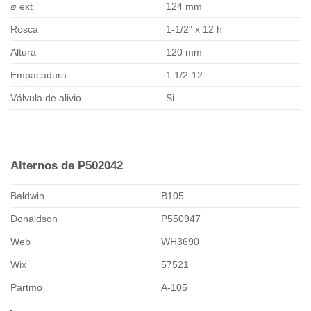
ø ext
124 mm
Rosca
1-1/2″ x 12 h
Altura
120 mm
Empacadura
1 1/2-12
Válvula de alivio
Si
Alternos de P502042
Baldwin
B105
Donaldson
P550947
Web
WH3690
Wix
57521
Partmo
A-105