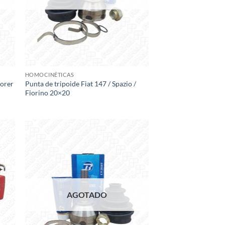
HOMOCINÉTICAS
lorer
Punta de tripoide Fiat 147 / Spazio /
Fiorino 20×20
 to
Add to
list
wishlist
AGOTADO