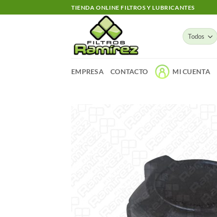
Skip
TIENDA ONLINE FILTROS Y LUBRICANTES
to
content
EMPRESA
CONTACTO
MI CUENTA