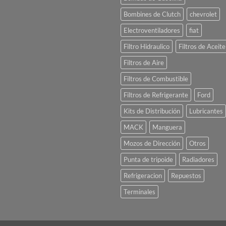
Bombines de Clutch
chevrolet
Electroventiladores
fiat
Filtro Hidraulico
Filtros de Aceite
Filtros de Aire
Filtros de Combustible
Filtros de Refrigerante
Ford
Kits de Distribución
Lubricantes
MACK
Manguera
Mozos de Dirección
Otros
Punta de tripoide
Radiadores
Refrigeracion
Repuestos
Terminales