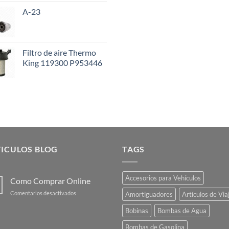
A-23
Filtro de aire Thermo
King 119300 P953446
ICULOS BLOG
TAGS
Accesorios para Vehículos
Como Comprar Online
en
Comentarios desactivados
Amortiguadores
Artículos de Via
Como
Comprar
Bobinas
Bombas de Agua
Online
Bombas de Gasolina