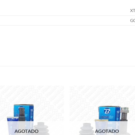
X
G
S
Add to
Add
wishlist
wish
AGOTADO
AGOTADO