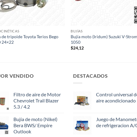
CINÉTICAS
BUJÍAS
 de tripoide Toyota Terios Bego
Bujía moto (Iridum) Suzuki V-Stro
0 24×22
1050
$
24,12
JOR VENDIDO
DESTACADOS
Filtro de aire de Motor
Control universal d
Chevrolet Trail Blazer
aire acondicionado
5.3 / 4.2
Bujía de moto (Nikel)
Juego de Manomet
Bera BWS/ Empire
de refrigeracion A/
Outlook