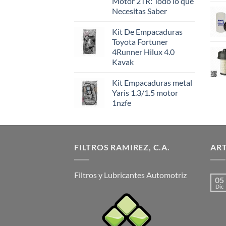
Motor 2TR: Todo lo que
Necesitas Saber
Kit De Empacaduras
Toyota Fortuner
4Runner Hilux 4.0
Kavak
Kit Empacaduras metal
Yaris 1.3/1.5 motor
1nzfe
FILTROS RAMIREZ, C.A.
ART
Filtros y Lubricantes Automotriz
05
Dic