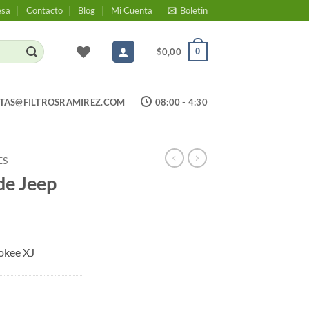
esa
Contacto
Blog
Mi Cuenta
Boletin
0
$
0,00
TAS@FILTROSRAMIREZ.COM
08:00 - 4:30
ES
de Jeep
okee XJ