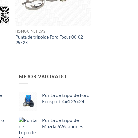
HOMOCINÉTICAS
m
Punta de tripoide Ford Focus 00-02
25×23
MEJOR VALORADO
e
Punta de tripoide Ford
Ecosport 4x4 25x24
ro
Punta de tripoide
C
Mazda 626 japones