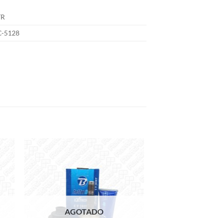
TR
C-5128
 to
Add to
list
wishlist
AGOTADO