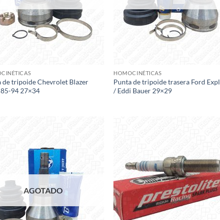
CINÉTICAS
HOMOCINÉTICAS
 de tripoide Chevrolet Blazer
Punta de tripoide trasera Ford Exp
85-94 27×34
/ Eddi Bauer 29×29
Add to
Add
wishlist
wish
AGOTADO