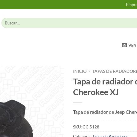
Empr
Buscar
por:
VEN
INICIO
/
TAPAS DE RADIADOR
Tapa de radiador 
Add to
Cherokee XJ
wishlist
Tapa de radiador de Jeep Cher
SKU:
GC-5128
Categoría:
Tapas de Radiadores