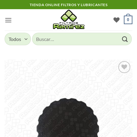
Skip
TIENDA ONLINE FILTROS Y LUBRICANTES
to
content
0
Buscar
por:
Add to
wishlist