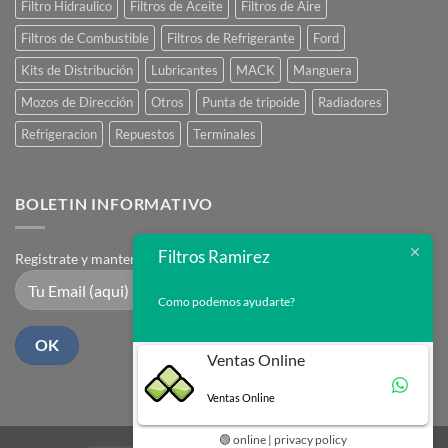
Filtro Hidraulico
Filtros de Aceite
Filtros de Aire
Filtros de Combustible
Filtros de Refrigerante
Ford
Kits de Distribución
Lubricantes
MACK
Manguera
Mozos de Dirección
Otros
Punta de tripoide
Radiadores
Refrigeracion
Repuestos
Terminales
BOLETIN INFORMATIVO
Filtros Ramirez
Registrate y mantente en contacto
Como podemos ayudarte?
Ventas Online
Ventas Online
🟢 online | privacy policy