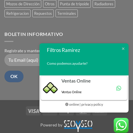
Mozos de Dirección
Otros
Punta de tripoide
Radiadores
Refrigeracion
Repuestos
Terminales
BOLETIN INFORMATIVO
Filtros Ramirez
Registrate y mantente en contacto
Como podemos ayudarte?
Ventas Online
Ventas Online
🟢 online | privacy policy
Visa
PayPal
Stripe
MasterCard
Cash
On
Delivery
Powered by