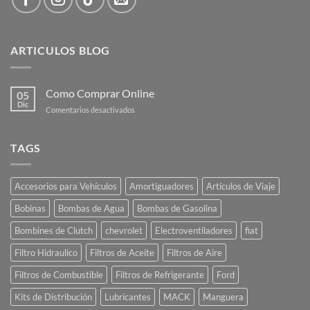
ARTICULOS BLOG
Como Comprar Online
05
Dic
en
Comentarios desactivados
Como
Comprar
Online
TAGS
Accesorios para Vehículos
Amortiguadores
Artículos de Viaje
Bobinas
Bombas de Agua
Bombas de Gasolina
Bombines de Clutch
chevrolet
Electroventiladores
fiat
Filtro Hidraulico
Filtros de Aceite
Filtros de Aire
Filtros de Combustible
Filtros de Refrigerante
Ford
Kits de Distribución
Lubricantes
MACK
Manguera