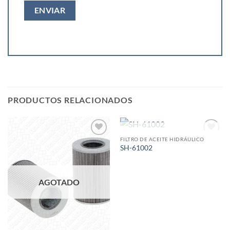
PRODUCTOS RELACIONADOS
AGOTADO
FILTRO DE ACEITE HIDRÁULICO
Add to
Add to
SH-61002
wishlist
wishlist
AGOTADO