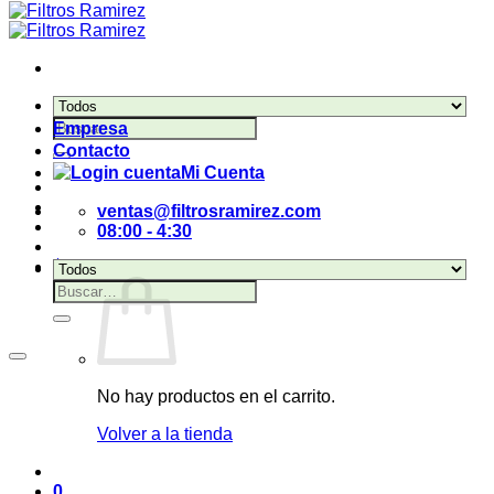
Buscar
Empresa
por:
Contacto
Mi Cuenta
ventas@filtrosramirez.com
08:00 - 4:30
$
0,00
0
Buscar
por:
No hay productos en el carrito.
Volver a la tienda
0