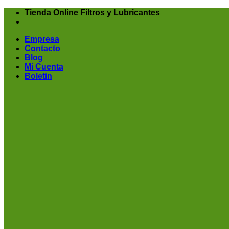
Skip
Tienda Online Filtros y Lubricantes
to
content
Empresa
Contacto
Blog
Mi Cuenta
Boletin