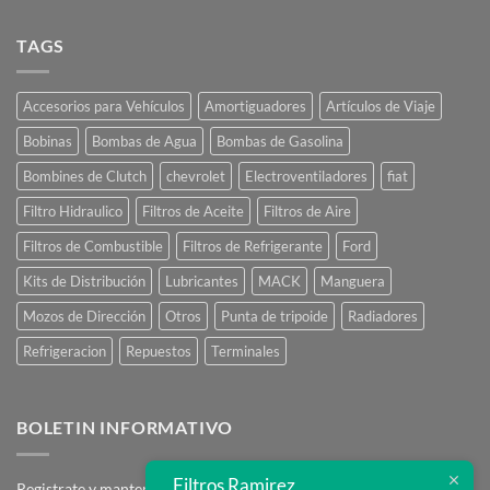
Como
Comprar
Online
TAGS
Accesorios para Vehículos
Amortiguadores
Artículos de Viaje
Bobinas
Bombas de Agua
Bombas de Gasolina
Bombines de Clutch
chevrolet
Electroventiladores
fiat
Filtro Hidraulico
Filtros de Aceite
Filtros de Aire
Filtros de Combustible
Filtros de Refrigerante
Ford
Kits de Distribución
Lubricantes
MACK
Manguera
Mozos de Dirección
Otros
Punta de tripoide
Radiadores
Refrigeracion
Repuestos
Terminales
BOLETIN INFORMATIVO
Filtros Ramirez
Registrate y mantente en contacto