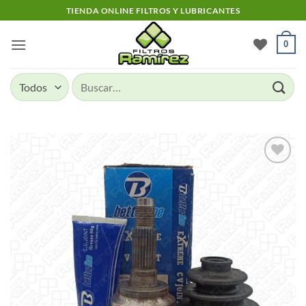
Skip
TIENDA ONLINE FILTROS Y LUBRICANTES
to
content
0
Buscar
por:
Add to
wishlist