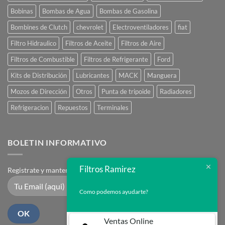
Bobinas
Bombas de Agua
Bombas de Gasolina
Bombines de Clutch
chevrolet
Electroventiladores
fiat
Filtro Hidraulico
Filtros de Aceite
Filtros de Aire
Filtros de Combustible
Filtros de Refrigerante
Ford
Kits de Distribución
Lubricantes
MACK
Manguera
Mozos de Dirección
Otros
Punta de tripoide
Radiadores
Refrigeracion
Repuestos
Terminales
BOLETIN INFORMATIVO
Filtros Ramirez
Registrate y mantente en contacto
Como podemos ayudarte?
Ventas Online