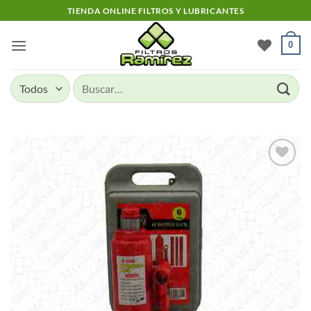
Skip
TIENDA ONLINE FILTROS Y LUBRICANTES
to
content
0
Buscar
por:
Add to
wishlist