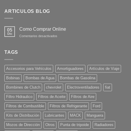
ARTICULOS BLOG
Como Comprar Online
05
Dic
en
Comentarios desactivados
Como
Comprar
Online
TAGS
Accesorios para Vehículos
Amortiguadores
Artículos de Viaje
Bobinas
Bombas de Agua
Bombas de Gasolina
Bombines de Clutch
chevrolet
Electroventiladores
fiat
Filtro Hidraulico
Filtros de Aceite
Filtros de Aire
Filtros de Combustible
Filtros de Refrigerante
Ford
Kits de Distribución
Lubricantes
MACK
Manguera
Mozos de Dirección
Otros
Punta de tripoide
Radiadores