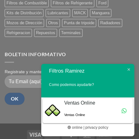
Filtros de Combustible
Filtros de Refrigerante
Ford
Kits de Distribución
Lubricantes
MACK
Manguera
Mozos de Dirección
Otros
Punta de tripoide
Radiadores
Refrigeracion
Repuestos
Terminales
BOLETIN INFORMATIVO
Filtros Ramirez
Registrate y mantente en contacto
Como podemos ayudarte?
Ventas Online
Ventas Online
🟢 online | privacy policy
Visa
PayPal
Stripe
MasterCard
Cash