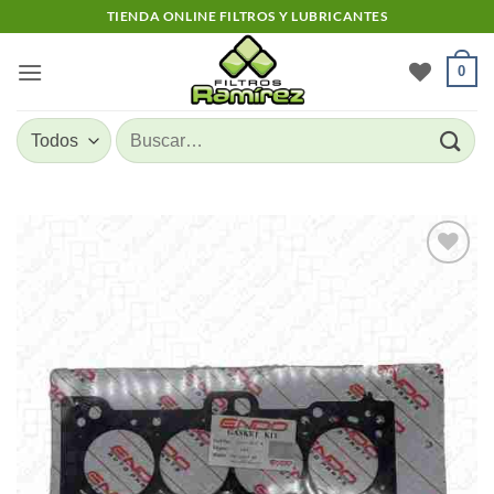
Skip
TIENDA ONLINE FILTROS Y LUBRICANTES
to
content
0
Buscar
por:
Add to
wishlist