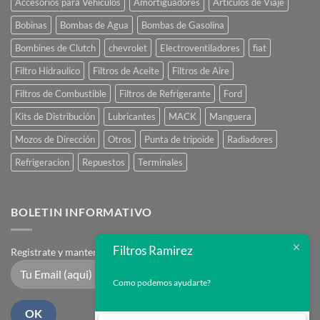
Accesorios para Vehículos
Amortiguadores
Artículos de Viaje
Bobinas
Bombas de Agua
Bombas de Gasolina
Bombines de Clutch
chevrolet
Electroventiladores
fiat
Filtro Hidraulico
Filtros de Aceite
Filtros de Aire
Filtros de Combustible
Filtros de Refrigerante
Ford
Kits de Distribución
Lubricantes
MACK
Manguera
Mozos de Dirección
Otros
Punta de tripoide
Radiadores
Refrigeracion
Repuestos
Terminales
BOLETIN INFORMATIVO
Filtros Ramirez
Registrate y mantente en contacto
Como podemos ayudarte?