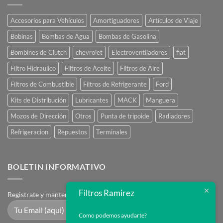
Accesorios para Vehículos
Amortiguadores
Artículos de Viaje
Bobinas
Bombas de Agua
Bombas de Gasolina
Bombines de Clutch
chevrolet
Electroventiladores
fiat
Filtro Hidraulico
Filtros de Aceite
Filtros de Aire
Filtros de Combustible
Filtros de Refrigerante
Ford
Kits de Distribución
Lubricantes
MACK
Manguera
Mozos de Dirección
Otros
Punta de tripoide
Radiadores
Refrigeracion
Repuestos
Terminales
BOLETIN INFORMATIVO
Filtros Ramirez
Registrate y mantente en contacto
Como podemos ayudarte?