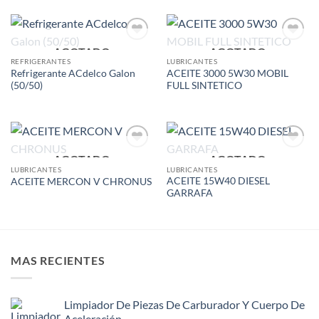
AGOTADO
AGOTADO
Add to
Add to
wishlist
wishlist
REFRIGERANTES
LUBRICANTES
Refrigerante ACdelco Galon
ACEITE 3000 5W30 MOBIL
(50/50)
FULL SINTETICO
AGOTADO
AGOTADO
Add to
Add to
wishlist
wishlist
LUBRICANTES
LUBRICANTES
ACEITE 15W40 DIESEL
ACEITE MERCON V CHRONUS
GARRAFA
MAS RECIENTES
Limpiador De Piezas De Carburador Y Cuerpo De
Aceleración