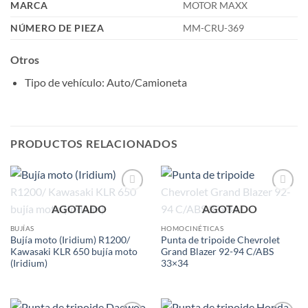
MARCA
MOTOR MAXX
NÚMERO DE PIEZA
MM-CRU-369
Otros
Tipo de vehículo
: Auto/Camioneta
PRODUCTOS RELACIONADOS
Add to
Add to
AGOTADO
AGOTADO
wishlist
wishlist
BUJÍAS
HOMOCINÉTICAS
Bujía moto (Iridium) R1200/
Punta de tripoide Chevrolet
Kawasaki KLR 650 bujía moto
Grand Blazer 92-94 C/ABS
(Iridium)
33×34