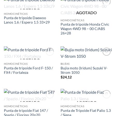
AGOTADO
Add to
Add to
AGOTADO
wishlist
wishlist
HOMOCINÉTICAS
Punta de tripoide Daewoo
HOMOCINÉTICAS
Lanos 1.6 / Espero 1.5 33×29
Punta de tripoide Honda Civic
Wagon 4WD 98 – 00 C/ABS
26×28
AGOTADO
Add to
Add to
wishlist
wishlist
HOMOCINÉTICAS
BUJÍAS
Punta de tripoide Ford F-150 /
Bujía moto (Iridum) Suzuki V-
FX4 / Fortaleza
Strom 1050
$
24,12
AGOTADO
AGOTADO
Add to
Add to
wishlist
wishlist
HOMOCINÉTICAS
HOMOCINÉTICAS
Punta de tripoide Fiat 147 /
Punta de Tripoide Fiat Palio 1.3
Spazio / Fiorino 20×20
/ Siena