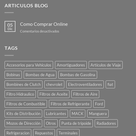
ARTICULOS BLOG
Como Comprar Online
05
Dic
en
Comentarios desactivados
Como
Comprar
Online
TAGS
Accesorios para Vehículos
Amortiguadores
Artículos de Viaje
Bobinas
Bombas de Agua
Bombas de Gasolina
Bombines de Clutch
chevrolet
Electroventiladores
fiat
Filtro Hidraulico
Filtros de Aceite
Filtros de Aire
Filtros de Combustible
Filtros de Refrigerante
Ford
Kits de Distribución
Lubricantes
MACK
Manguera
Mozos de Dirección
Otros
Punta de tripoide
Radiadores
Refrigeracion
Repuestos
Terminales