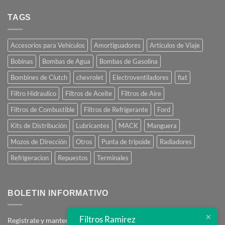
Comprar
Online
TAGS
Accesorios para Vehículos
Amortiguadores
Artículos de Viaje
Bobinas
Bombas de Agua
Bombas de Gasolina
Bombines de Clutch
chevrolet
Electroventiladores
fiat
Filtro Hidraulico
Filtros de Aceite
Filtros de Aire
Filtros de Combustible
Filtros de Refrigerante
Ford
Kits de Distribución
Lubricantes
MACK
Manguera
Mozos de Dirección
Otros
Punta de tripoide
Radiadores
Refrigeracion
Repuestos
Terminales
BOLETIN INFORMATIVO
Filtros Ramirez
Registrate y mantente en contacto