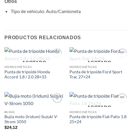
Otros
Tipo de vehículo
: Auto/Camioneta
PRODUCTOS RELACIONADOS
Add to
Add to
AGOTADO
AGOTADO
wishlist
wishlist
HOMOCINÉTICAS
HOMOCINÉTICAS
Punta de tripoide Honda
Punta de tripoide Ford Sport
Accord 1.8 / 2.0 28×33
Trac 27×24
Add to
Add to
AGOTADO
wishlist
wishlist
BUJÍAS
HOMOCINÉTICAS
Bujía moto (Iridum) Suzuki V-
Punta de tripoide Fiat Palio 1.8
Strom 1050
25×24
$
24,12