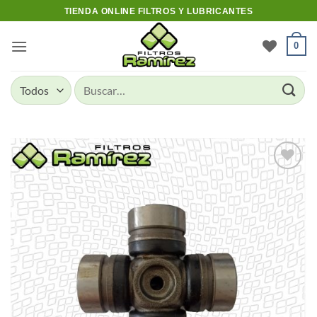
Skip
TIENDA ONLINE FILTROS Y LUBRICANTES
to
content
0
Buscar
por:
Add to
wishlist