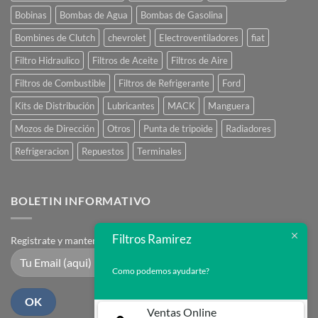
Bobinas
Bombas de Agua
Bombas de Gasolina
Bombines de Clutch
chevrolet
Electroventiladores
fiat
Filtro Hidraulico
Filtros de Aceite
Filtros de Aire
Filtros de Combustible
Filtros de Refrigerante
Ford
Kits de Distribución
Lubricantes
MACK
Manguera
Mozos de Dirección
Otros
Punta de tripoide
Radiadores
Refrigeracion
Repuestos
Terminales
BOLETIN INFORMATIVO
Filtros Ramirez
Registrate y mantente en contacto
Como podemos ayudarte?
Ventas Online