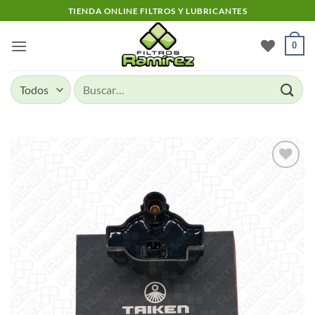
Skip
TIENDA ONLINE FILTROS Y LUBRICANTES
to
content
0
Buscar
por:
Add to
wishlist