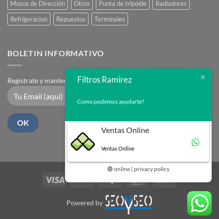
Mozos de Dirección
Otros
Punta de tripoide
Radiadores
Refrigeracion
Repuestos
Terminales
BOLETIN INFORMATIVO
Filtros Ramirez
Registrate y mantente en contacto
Como podemos ayudarte?
Ventas Online
Ventas Online
🟢 online | privacy policy
Visa
PayPal
Stripe
MasterCard
Cash
On
Delivery
Powered by