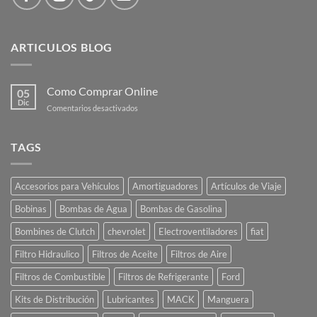
ARTICULOS BLOG
Como Comprar Online
05
Dic
en
Comentarios desactivados
Como
Comprar
Online
TAGS
Accesorios para Vehículos
Amortiguadores
Artículos de Viaje
Bobinas
Bombas de Agua
Bombas de Gasolina
Bombines de Clutch
chevrolet
Electroventiladores
fiat
Filtro Hidraulico
Filtros de Aceite
Filtros de Aire
Filtros de Combustible
Filtros de Refrigerante
Ford
Kits de Distribución
Lubricantes
MACK
Manguera