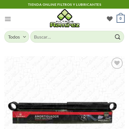
Skip
TIENDA ONLINE FILTROS Y LUBRICANTES
to
content
0
Buscar
por:
Add to
wishlist