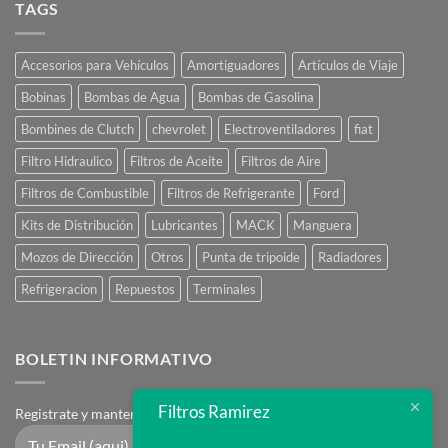
Online
TAGS
Accesorios para Vehículos
Amortiguadores
Artículos de Viaje
Bobinas
Bombas de Agua
Bombas de Gasolina
Bombines de Clutch
chevrolet
Electroventiladores
fiat
Filtro Hidraulico
Filtros de Aceite
Filtros de Aire
Filtros de Combustible
Filtros de Refrigerante
Ford
Kits de Distribución
Lubricantes
MACK
Manguera
Mozos de Dirección
Otros
Punta de tripoide
Radiadores
Refrigeracion
Repuestos
Terminales
BOLETIN INFORMATIVO
Filtros Ramirez
Registrate y mantente en contacto