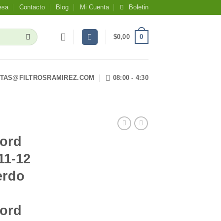
esa
Contacto
Blog
Mi Cuenta
Boletin
0
$
0,00
TAS@FILTROSRAMIREZ.COM
08:00 - 4:30
ord
11-12
erdo
ord