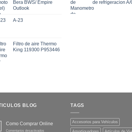
Bera BWS/ Empire
de refrigeracion A/
Outlook
A-23
Filtro de aire Thermo
King 119300 P953446
TICULOS BLOG
TAGS
Accesorios para Vehículos
Como Comprar Online
en
Comentarios desactivados
Amortiguadores
Artículos de Via