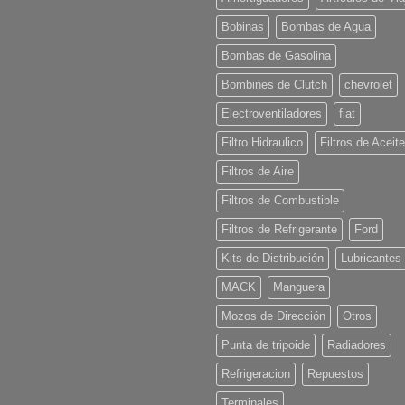
Como
Comprar
Bobinas
Bombas de Agua
Online
Bombas de Gasolina
Bombines de Clutch
chevrolet
Electroventiladores
fiat
Filtro Hidraulico
Filtros de Aceite
Filtros de Aire
Filtros de Combustible
Filtros de Refrigerante
Ford
Kits de Distribución
Lubricantes
MACK
Manguera
Mozos de Dirección
Otros
Punta de tripoide
Radiadores
Refrigeracion
Repuestos
Terminales