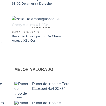
93-02 Delantero / Derecho
AGOTADO
 to
Add to
AMORTIGUADORES
ist
wishlist
Base De Amortiguador De Chery
Arauca X1 / Qq
ion
MEJOR VALORADO
de
Punta de tripoide Ford
o
Ecosport 4x4 25x24
ro
Punta de tripoide