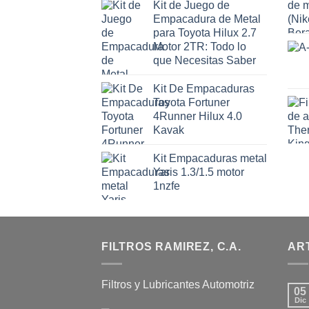
Kit de Juego de
Empacadura de Metal
para Toyota Hilux 2.7
Motor 2TR: Todo lo
que Necesitas Saber
Kit De Empacaduras
Toyota Fortuner
4Runner Hilux 4.0
Kavak
Kit Empacaduras metal
Yaris 1.3/1.5 motor
1nzfe
FILTROS RAMIREZ, C.A.
AR
Filtros y Lubricantes Automotriz
05
Dic