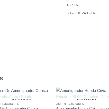
TAIKEN
BB5Z-18124-C-TK
S
AGOTADO
AGOTADO
Add to
Add
TIGUADORES
AMORTIGUADORES
wishlist
wishl
 De Amortiguador Conica
Amortiguador Honda Civic Emotio