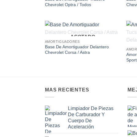
Chevrolet Optra / Todos
Chevr
AGOTADO
Add to
AMORTIGUADORES
wishlist
Base De Amortiguador Delantero
AMOR
Chevrolet Corsa / Astra
Amort
Sport
MAS RECIENTES
ME
Limpiador De Piezas
De Carburador Y
Cuerpo De
Aceleración