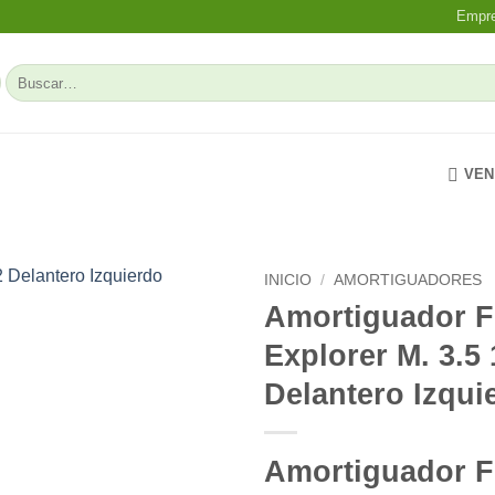
Empr
Buscar
por:
VEN
INICIO
/
AMORTIGUADORES
Amortiguador F
Add to
Explorer M. 3.5 
wishlist
Delantero Izqui
Amortiguador F