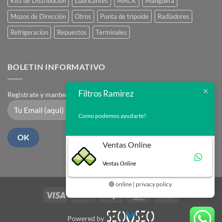
Kits de Distribución
Lubricantes
MACK
Manguera
Mozos de Dirección
Otros
Punta de tripoide
Radiadores
Refrigeracion
Repuestos
Terminales
BOLETIN INFORMATIVO
Filtros Ramirez
Registrate y mantente en contacto
Como podemos ayudarte?
Ventas Online
Ventas Online
🟢 online | privacy policy
Visa
PayPal
Stripe
MasterCard
Cash
On
Delivery
Powered by