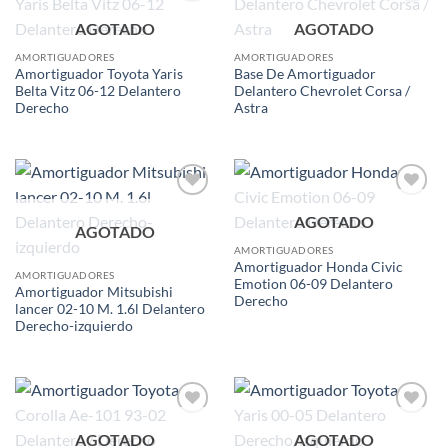
Add to
Add to
AGOTADO
AGOTADO
wishlist
wishlist
AMORTIGUADORES
AMORTIGUADORES
Amortiguador Toyota Yaris
Base De Amortiguador
Belta Vitz 06-12 Delantero
Delantero Chevrolet Corsa /
Derecho
Astra
Add to
Add to
AGOTADO
wishlist
wishlist
AGOTADO
AMORTIGUADORES
Amortiguador Honda Civic
AMORTIGUADORES
Emotion 06-09 Delantero
Amortiguador Mitsubishi
Derecho
lancer 02-10 M. 1.6l Delantero
Derecho-izquierdo
Add to
Add to
AGOTADO
AGOTADO
wishlist
wishlist