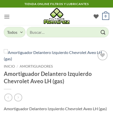
Skip
TIENDA ONLINE FILTROS Y LUBRICANTES
to
content
0
Buscar
por:
Add to
INICIO
/
AMORTIGUADORES
wishlist
Amortiguador Delantero Izquierdo
Chevrolet Aveo LH (gas)
Amortiguador Delantero Izquierdo Chevrolet Aveo LH (gas)