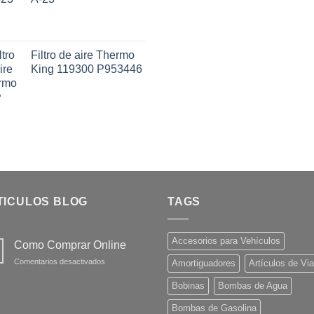
Filtro de aire Thermo
King 119300 P953446
TICULOS BLOG
TAGS
Accesorios para Vehículos
Como Comprar Online
en
Comentarios desactivados
Amortiguadores
Artículos de Via
Como
Comprar
Bobinas
Bombas de Agua
Online
Bombas de Gasolina