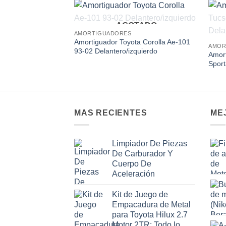
AGOTADO
Add to
AMORTIGUADORES
wishlist
Amortiguador Toyota Corolla Ae-101
AMOR
93-02 Delantero/izquierdo
Amort
Sport
MAS RECIENTES
ME
Limpiador De Piezas
De Carburador Y
Cuerpo De
Aceleración
Kit de Juego de
Empacadura de Metal
para Toyota Hilux 2.7
Motor 2TR: Todo lo