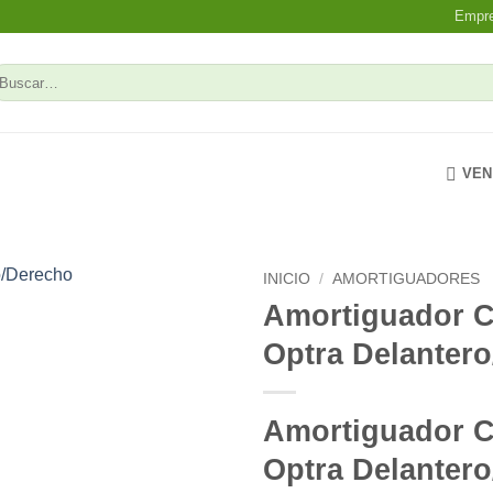
Empr
uscar
r:
VEN
INICIO
/
AMORTIGUADORES
Amortiguador C
Add to
Optra Delanter
wishlist
Amortiguador C
Optra Delanter