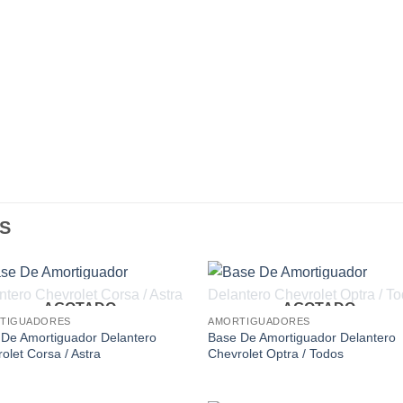
S
AGOTADO
AGOTADO
Add to
Add
TIGUADORES
AMORTIGUADORES
wishlist
wishl
De Amortiguador Delantero
Base De Amortiguador Delantero
olet Corsa / Astra
Chevrolet Optra / Todos