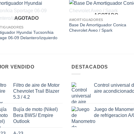
AGOTADO
Add to
Add
AGOTADO
AMORTIGUADORES
wishlist
wishl
Base De Amortiguador Conica
TIGUADORES
Chevrolet Aveo / Spark
iguador Hyundai Tucson/kia
age 06-09 Delantero/izquierdo
JOR VENDIDO
DESTACADOS
Filtro de aire de Motor
Control universal 
Chevrolet Trail Blazer
aire acondicionad
5.3 / 4.2
Bujía de moto (Nikel)
Juego de Manomet
Bera BWS/ Empire
de refrigeracion A/
Outlook
A-23