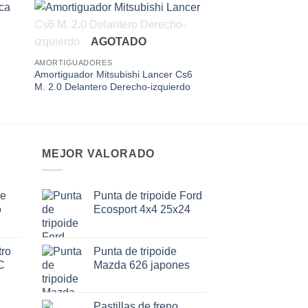
 to
Add to
AGOTADO
ist
wishlist
AMORTIGUADORES
Amortiguador Mitsubishi Lancer Cs6
M. 2.0 Delantero Derecho-izquierdo
MEJOR VALORADO
de
Punta de tripoide Ford
o
Ecosport 4x4 25x24
ro
Punta de tripoide
C
Mazda 626 japones
Pastillas de freno