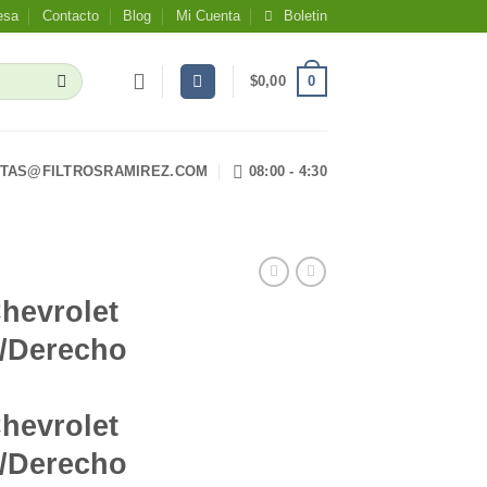
esa
Contacto
Blog
Mi Cuenta
Boletin
0
$
0,00
TAS@FILTROSRAMIREZ.COM
08:00 - 4:30
hevrolet
o/Derecho
hevrolet
o/Derecho