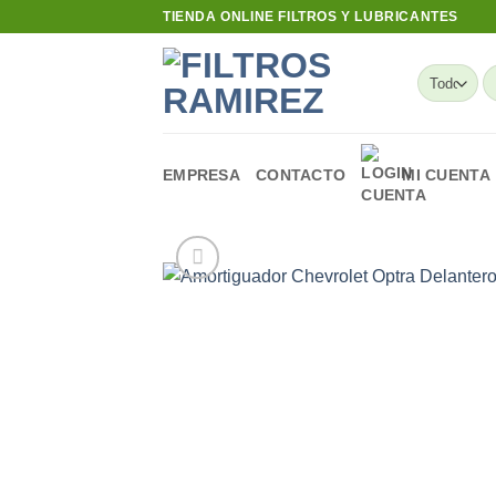
Skip
TIENDA ONLINE FILTROS Y LUBRICANTES
to
content
B
po
EMPRESA
CONTACTO
MI CUENTA