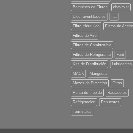
Bombines de Clutch
chevrolet
Electroventiladores
fiat
Filtro Hidraulico
Filtros de Aceite
Filtros de Aire
Filtros de Combustible
Filtros de Refrigerante
Ford
Kits de Distribución
Lubricantes
MACK
Manguera
Mozos de Dirección
Otros
Punta de tripoide
Radiadores
Refrigeracion
Repuestos
Terminales