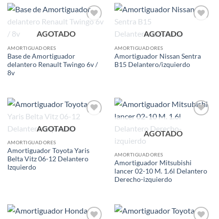
Add to
Add to
AGOTADO
AGOTADO
wishlist
wishlist
AMORTIGUADORES
AMORTIGUADORES
Base de Amortiguador
Amortiguador Nissan Sentra
delantero Renault Twingo 6v /
B15 Delantero/izquierdo
8v
Add to
Add to
AGOTADO
wishlist
wishlist
AGOTADO
AMORTIGUADORES
Amortiguador Toyota Yaris
AMORTIGUADORES
Belta Vitz 06-12 Delantero
Amortiguador Mitsubishi
Izquierdo
lancer 02-10 M. 1.6l Delantero
Derecho-izquierdo