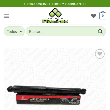
Skip
TIENDA ONLINE FILTROS Y LUBRICANTES
to
content
0
Buscar
por:
Add to
wishlist