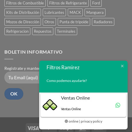
Filtros de Combustible
Filtros de Refrigerante
Ford
Kits de Distribución
Lubricantes
MACK
Manguera
Mozos de Dirección
Otros
Punta de tripoide
Radiadores
Refrigeracion
Repuestos
Terminales
BOLETIN INFORMATIVO
Filtros Ramirez
Registrate y mantente en contacto
Como podemos ayudarte?
Ventas Online
Ventas Online
🟢 online | privacy policy
Visa
PayPal
Stripe
MasterCard
Cash