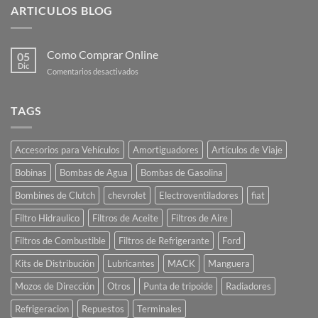
ARTICULOS BLOG
Como Comprar Online
05
Dic
en
Comentarios desactivados
Como
Comprar
Online
TAGS
Accesorios para Vehículos
Amortiguadores
Artículos de Viaje
Bobinas
Bombas de Agua
Bombas de Gasolina
Bombines de Clutch
chevrolet
Electroventiladores
fiat
Filtro Hidraulico
Filtros de Aceite
Filtros de Aire
Filtros de Combustible
Filtros de Refrigerante
Ford
Kits de Distribución
Lubricantes
MACK
Manguera
Mozos de Dirección
Otros
Punta de tripoide
Radiadores
Refrigeracion
Repuestos
Terminales