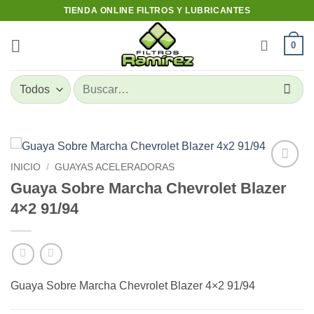
Skip
TIENDA ONLINE FILTROS Y LUBRICANTES
to
content
0
Buscar
por:
INICIO
/
GUAYAS ACELERADORAS
Add to
Guaya Sobre Marcha Chevrolet Blazer
wishlist
4×2 91/94
Guaya Sobre Marcha Chevrolet Blazer 4×2 91/94