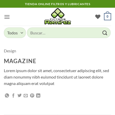
Skip
TIENDA ONLINE FILTROS Y LUBRICANTES
to
content
0
Buscar
por:
Design
MAGAZINE
Lorem ipsum dolor sit amet, consectetuer adipiscing elit, sed
diam nonummy nibh euismod tincidunt ut laoreet dolore
magna aliquam erat volutpat