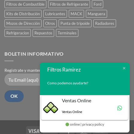
Filtros de Combustible
Filtros de Refrigerante
Ford
Kits de Distribución
Lubricantes
MACK
Manguera
Mozos de Dirección
Otros
Punta de tripoide
Radiadores
Refrigeracion
Repuestos
Terminales
BOLETIN INFORMATIVO
Filtros Ramirez
Registrate y mantente en contacto
Como podemos ayudarte?
Ventas Online
Ventas Online
online | privacy policy
Visa
PayPal
Stripe
MasterCard
Cash